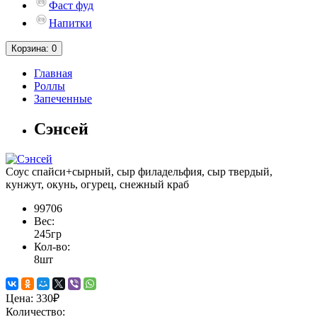
Фаст фуд
Напитки
Корзина
: 0
Главная
Роллы
Запеченные
Сэнсей
Cоус спайси+сырный, сыр филадельфия, сыр твердый,
кунжут, окунь, огурец, снежный краб
99706
Вес:
245гр
Кол-во:
8шт
Цена:
330₽
Количество: