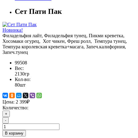
Сет Пати Пак
Новинка!
Филадельфия лайт, Филадельфия тунец, Пикми креветка,
Хосомаки огурец, Хот чикен, Фреш ролл, Темпура тунец,
Темпура королевская креветка+масага, Запеч.калифорния,
Запеч.тунец
99508
Вес:
2130гр
Кол-во:
80шт
Цена:
2 399₽
Количество:
+
-
В корзину