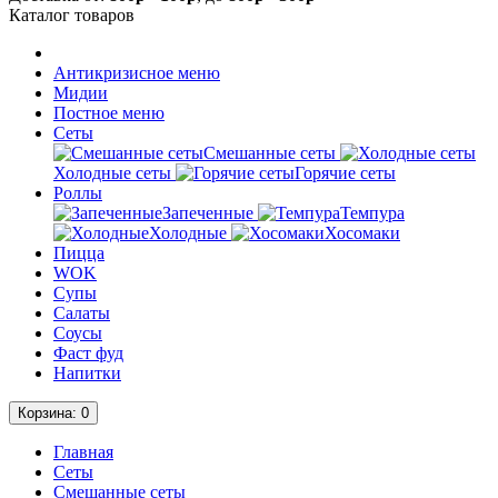
Каталог
товаров
Антикризисное меню
Мидии
Постное меню
Сеты
Смешанные сеты
Холодные сеты
Горячие сеты
Роллы
Запеченные
Темпура
Холодные
Хосомаки
Пицца
WOK
Супы
Салаты
Соусы
Фаст фуд
Напитки
Корзина
: 0
Главная
Сеты
Смешанные сеты