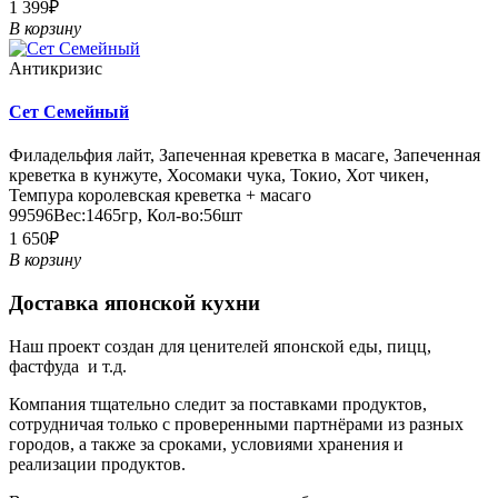
1 399₽
В корзину
Антикризис
Сет Семейный
Филадельфия лайт, Запеченная креветка в масаге, Запеченная
креветка в кунжуте, Хосомаки чука, Токио, Хот чикен,
Темпура королевская креветка + масаго
99596
Вес:
1465гр
,
Кол-во:
56шт
1 650₽
В корзину
Доставка японской кухни
Наш проект создан для ценителей японской еды, пицц,
фастфуда и т.д.
Компания тщательно следит за поставками продуктов,
сотрудничая только с проверенными партнёрами из разных
городов, а также за сроками, условиями хранения и
реализации продуктов.