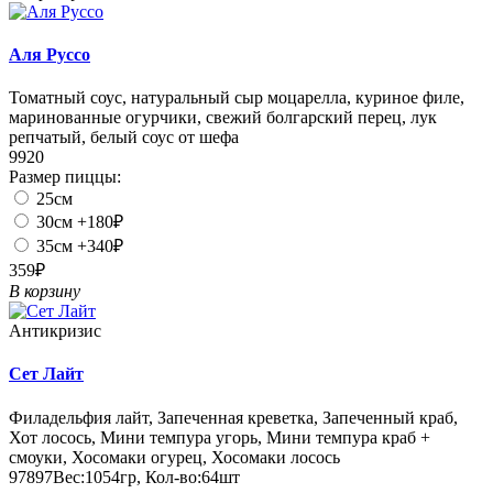
Аля Руссо
Томатный соус, натуральный сыр моцарелла, куриное филе,
маринованные огурчики, свежий болгарский перец, лук
репчатый, белый соус от шефа
9920
Размер пиццы:
25см
30см
+180₽
35см
+340₽
359₽
В корзину
Антикризис
Сет Лайт
Филадельфия лайт, Запеченная креветка, Запеченный краб,
Хот лосось, Мини темпура угорь, Мини темпура краб +
смоуки, Хосомаки огурец, Хосомаки лосось
97897
Вес:
1054гр
,
Кол-во:
64шт