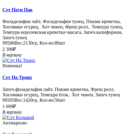
Сет Пати Пак
Филадельфия лайт, Филадельфия тунец, Пикми креветка,
Хосомаки огурец, Хот чикен, Фреш ролл, Темпура тунец,
Темпура королевская креветка+масага, Запеч.калифорния,
Запеч.тунец
99506
Вес:
2130гр
,
Кол-во:
80шт
2 399₽
В корзину
Новинка!
Сет На Троих
Запеч.филадельфия лайт, Пикми креветка, Фреш ролл,
Хосомаки огурец, Темпура блэк, Хот чикен, Запеч.тунец
99505
Вес:
1420гр
,
Кол-во:
56шт
1 699₽
В корзину
Антикризис