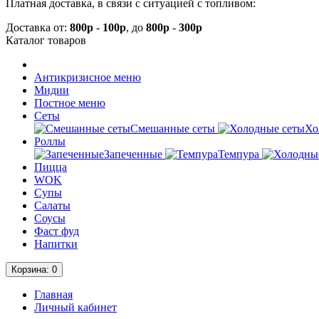
Платная доставка, в связи с ситуацией с топливом:
Доставка от:
800р
-
100р
, до
800р
-
300р
Каталог
товаров
Антикризисное меню
Мидии
Постное меню
Сеты
Смешанные сеты
Хо
Роллы
Запеченные
Темпура
Пицца
WOK
Супы
Салаты
Соусы
Фаст фуд
Напитки
Корзина
: 0
Главная
Личный кабинет